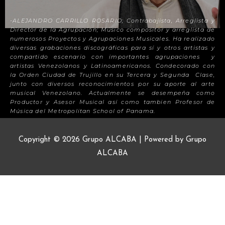
-ALEJANDRO CARRILLO ROSARIO; Contrabajista, Arreglista y
Director de la Agrupación; Músico compositor y arreglista de
numerosos Proyectos y Agrupaciones Musicales. Ha realizado
diversas grabaciones discográficas para sí y otros artistas y
compartido escenario con importantes agrupaciones y
artistas Venezolanos y Latinoamericanos. Condecorado con
la Orden Ciudad de Trujillo en su Tercera y Segunda Clase,
junto con diversos reconocimientos por su aporte al arte
musical Venezolano. Actualmente se desempeña como
Productor y Asesor Musical así como tambien Profesor de
Música del Metropolitan School of Panama.
Copyright © 2026
Grupo ALCABA
| Powered by
Grupo
ALCABA