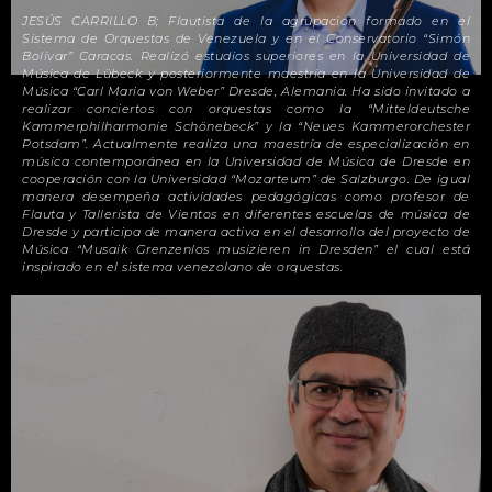
JESÚS CARRILLO B; Flautista de la agrupacion formado en el
Sistema de Orquestas de Venezuela y en el Conservatorio “Simón
Bolívar” Caracas. Realizó estudios superiores en la Universidad de
Música de Lübeck ​y posteriormente maestría en la Universidad de
Música “Carl Maria von Weber” Dresde, Alemania. Ha sido invitado a
realizar conciertos con orquestas como la “Mitteldeutsche
Kammerphilharmonie Schönebeck” y la “Neues Kammerorchester
Potsdam”. Actualmente realiza una maestría de especialización en
música contemporánea en la Universidad de Música de Dresde en
cooperación con la Universidad “Mozarteum” de Salzburgo. De igual
manera desempeña actividades pedagógicas como profesor de
Flauta y Tallerista de Vientos en diferentes escuelas de música de
Dresde y participa de manera activa en el desarrollo del proyecto de
Música “Musaik Grenzenlos musizieren in Dresden” el cual está
inspirado en el sistema venezolano de orquestas.