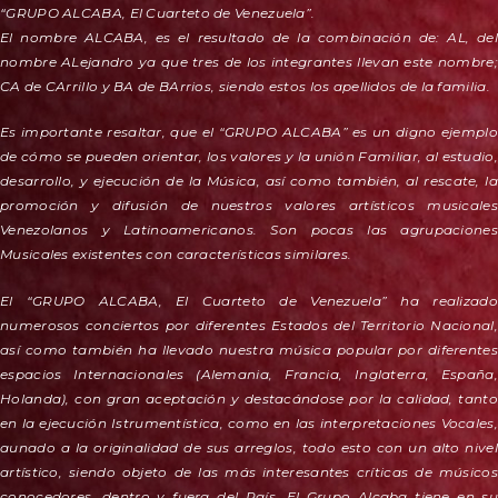
“GRUPO ALCABA, El Cuarteto de Venezuela”.
El nombre ALCABA, es el resultado de la combinación de: AL, del
nombre ALejandro ya que tres de los integrantes llevan este nombre;
CA de CArrillo y BA de BArrios, siendo estos los apellidos de la familia.
Es importante resaltar, que el “GRUPO ALCABA” es un digno ejemplo
de cómo se pueden orientar, los valores y la unión Familiar, al estudio,
desarrollo, y ejecución de la Música, así como también, al rescate, la
promoción y difusión de nuestros valores artísticos musicales
Venezolanos y Latinoamericanos. Son pocas las agrupaciones
Musicales existentes con características similares.
El “GRUPO ALCABA, El Cuarteto de Venezuela” ha realizado
numerosos conciertos por diferentes Estados del Territorio Nacional,
así como también ha llevado nuestra música popular por diferentes
espacios Internacionales (Alemania, Francia, Inglaterra, España,
Holanda), con gran aceptación y destacándose por la calidad, tanto
en la ejecución Istrumentística, como en las interpretaciones Vocales,
aunado a la originalidad de sus arreglos, todo esto con un alto nivel
artístico, siendo objeto de las más interesantes críticas de músicos
conocedores, dentro y fuera del País. El Grupo Alcaba tiene en su