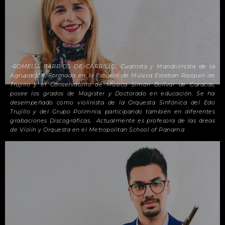
-ROMELIA BARRIOS DE CARRILLO; Cuatrista y Mandolinista de la
Agrupación, Formada en la Escuela de Música Esteban Rasquin de
Trujillo y el Conservatorio de Música Simón Bolívar de Caracas,
posee los grados de Magister y Doctorado en educación. Se ha
desempeñado como violinista de la Orquesta Sinfónica del Edo
Trujillo y del Grupo Polimnia, participando también en diferentes
grabaciones Discográficas. Actualmente es profesora de las áreas
de Violín y Orquesta en el Metropolitan School of Panama