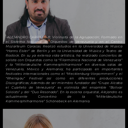
-ALEJANDRO CARRILLO B; Violinista de la Agrupación; Formado en
el Sistema Nacional de Orquestas de Venezuela y en el Centro
Mozarteum Caracas. Realizó estudios en la Universidad de Música
“Hanns Eisler” de Berlín y en la Universidad de Música y Teatro de
Rostock. En su ya extensa vida artística, ha realizado conciertos de
solista con Orquestas como la “Filarmónica Nacional de Venezuela”
y la “Mitteldeutsche Kammerphilharmonie” en diversas salas de
Venezuela, México y Alemania; ha participado en importantes
festivales internacionales como el “Mecklenburg-Vorpommern” y el
“Rheingau” Festival así como en diferentes producciones
Discográficas; Además de ser miembro fundador del “Grupo Alcaba
el Cuarteto de Venezuela” es violinista del ensamble “Bolivar
Soloists” y del “Duo Resonado”. En la escena orquestal, Alejandro es
actualmente Concertino de la “Mitteldeutsche
Kammerphilharmonie” Schönebeck en Alemania.